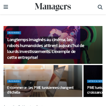
BUSINESS
Longtemps imaginés au cinéma, les
robots humanoïdes attirent aujourd’hui de
lourds investissements. L’exemple de
cette entreprise!
BUSINESS
AFRICA MEANS
E-commerce : les PME tunisiennes changent
PME tunisien
d’échelle
croissance?