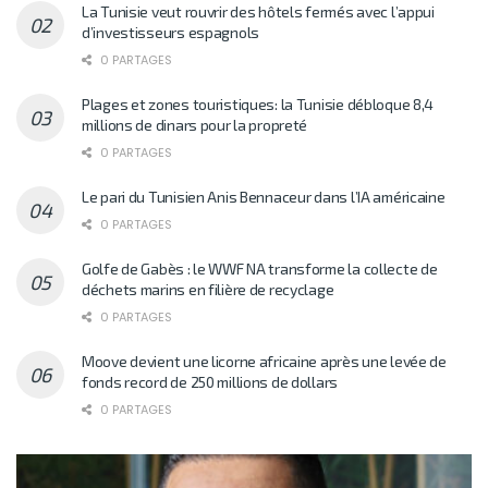
La Tunisie veut rouvrir des hôtels fermés avec l’appui
d’investisseurs espagnols
0 PARTAGES
Plages et zones touristiques: la Tunisie débloque 8,4
millions de dinars pour la propreté
0 PARTAGES
Le pari du Tunisien Anis Bennaceur dans l’IA américaine
0 PARTAGES
Golfe de Gabès : le WWF NA transforme la collecte de
déchets marins en filière de recyclage
0 PARTAGES
Moove devient une licorne africaine après une levée de
fonds record de 250 millions de dollars
0 PARTAGES