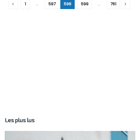
1
…
597
598
599
…
761
Les plus lus