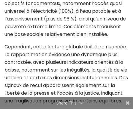
objectifs fondamentaux, notamment l’accès quasi
universel à l’électricité (100%), à l’eau potable et à
l’assainissement (plus de 96 %), ainsi qu’un niveau de
pauvreté extrême limité. Ces éléments traduisent
une base sociale relativement bien installée.
Cependant, cette lecture globale doit être nuancée.
Le rapport met en évidence une dynamique plus
contrastée, avec plusieurs indicateurs orientés à la
baisse, notamment sur les inégalités, la qualité de vie
urbaine et certaines dimensions institutionnelles. Des
signaux de recul apparaissent également sur la
liberté de la presse et l’accès à la justice, indiquant
une fragilisation progressive de certains équilibres.
Share This
Un autre point clé concerne le décalage entre
progrès sociaux et intégration économique. Malgré
une amélioration du capital humain, le chômage