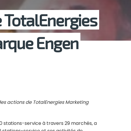
de TotalEnergies
marque Engen
% des actions de TotalEnergies Marketing
00 stations-service à travers 29 marchés, a
0 stations-service et ses activités de