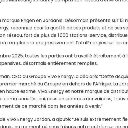
la marque Engen en Jordanie. Désormais présente sur 13 
gy, reconnue pour la qualité de ses produits et de ses se
 réseau, fort de plus de 1 000 stations-service, distribu
ngen remplacera progressivement TotalEnergies sur les en
bre 2025, toutes les parties ont travaillé étroitement à 
suspensives, désormais entièrement remplies.
man, CEO du Groupe Vivo Energy, a déclaré: “Cette acqu
, premier marché du Groupe en dehors de l’Afrique. La Jo
n haute estime. Vivo Energy et notre marque de distribut
es communautés, qui, nous en sommes convaincus, trouver
ement de ce marché dans les années à venir.”
de Vivo Energy Jordan, a ajouté: “Je suis extrêmement fi
ordanie, au moment où nous faisons notre entrée sur ce n