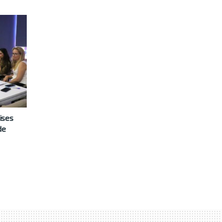
ises
de