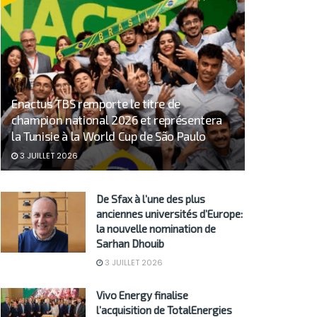
Enactus TBS remporte le titre de
champion national 2026 et représentera
la Tunisie à la World Cup de São Paulo
3 JUILLET 2026
De Sfax à l’une des plus
anciennes universités d’Europe:
la nouvelle nomination de
Sarhan Dhouib
3 JUILLET 2026
Vivo Energy finalise
l’acquisition de TotalEnergies