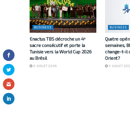
BUSINESS
BUSINESS
Enactus TBS décroche un 4ᵉ
Quatre opér
sacre consécutif et porte la
semaines, Bl
Tunisie vers la World Cup 2026
change-t-il 
au Brésil
Orient?
3 JUILLET 2026
3 JUILLET 20