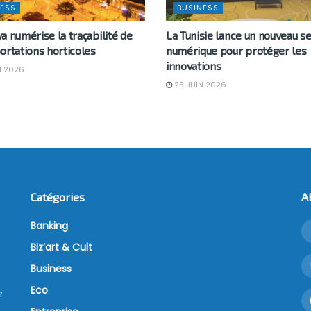
ESS
BUSINESS
a numérise la traçabilité de
La Tunisie lance un nouveau se
ortations horticoles
numérique pour protéger les
innovations
N 2026
25 JUIN 2026
Catégories
A
Banking
Biz’art & Cult
Business
Eco
r