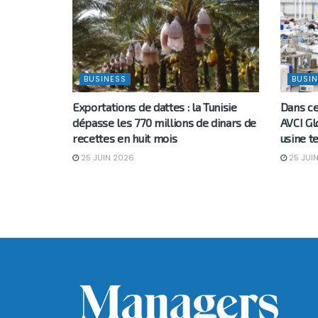
BUSINESS
BUSIN
Exportations de dattes : la Tunisie
Dans ce
dépasse les 770 millions de dinars de
AVCI Gl
recettes en huit mois
usine t
25 JUIN 2026
25 JUI