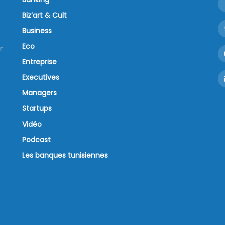
nistre de
e la planification
il numérique