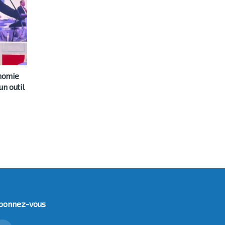
onomie
un outil