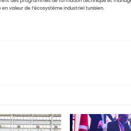
tègrent des programmes de formation technique et managér
n valeur de l’écosystème industriel tunisien.