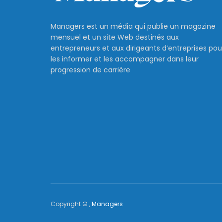
TIF 2026 : le mi
l’Économie et d
annonce un out