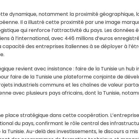
nt cette dynamique, notamment la proximité géographique, 
enne. Il a illustré cette proximité par une image marqua
logistique qui renforce l’attractivité du pays. Les donné
taliens à l’international, avec 446 millions d’euros enregi
 la capacité des entreprises italiennes à se déployer à l’
e.
ique revient avec insistance : faire de la Tunisie un hub in
pour faire de la Tunisie une plateforme conjointe de dével
jets industriels communs et les chaînes de valeur partagé
lienne avec plusieurs pays africains, dont la Tunisie, not
place stratégique dans cette coopération. L’entreprise 
tional du pays, confirmant le rôle central des infrastructu
a Tunisie. Au-delà des investissements, le discours a mis 