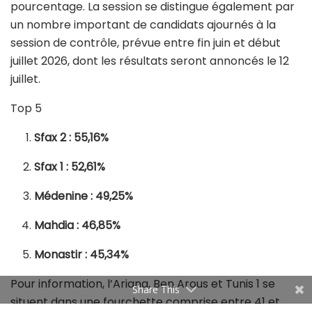
pourcentage. La session se distingue également par
un nombre important de candidats ajournés à la
session de contrôle, prévue entre fin juin et début
juillet 2026, dont les résultats seront annoncés le 12
juillet.
Top 5
Sfax 2 : 55,16%
Sfax 1 : 52,61%
Médenine : 49,25%
Mahdia : 46,85%
Monastir : 45,34%
Pour information, l’Ariana, Ben Arous et Tunis 1 se
Share This
situent dans une fourchette comprise entre 41 et