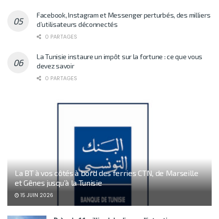
Facebook, Instagram et Messenger perturbés, des milliers
d’utilisateurs déconnectés
0 PARTAGES
La Tunisie instaure un impôt sur la fortune : ce que vous
devez savoir
0 PARTAGES
La BT à vos côtés à bord des ferries CTN, de Marseille
et Gênes jusqu’à la Tunisie
15 JUIN 2026