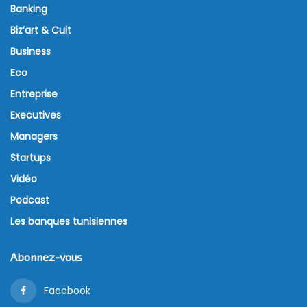
pourquoi
15 juin 2026
Un ordre du gouvernement américain vient de forcer
la désactivation immédiate des modèles Fable 5 et
Mythos 5, développés par Anthropic. Et ce, parce
qu’il y a des tensions autour de la sécurité nationale
et des risques de contournement des systèmes de
protection des IA.
Selon un communiqué publié le 12 juin 2026 par
l’entreprise, une directive de contrôle des
exportations a été émise par les autorités
américaines. Elle impose la suspension de tout accès
à ces modèles pour toute personne étrangère, y
compris les employés non américains de la société,
qu’ils se trouvent aux États-Unis ou à l’étranger. Face