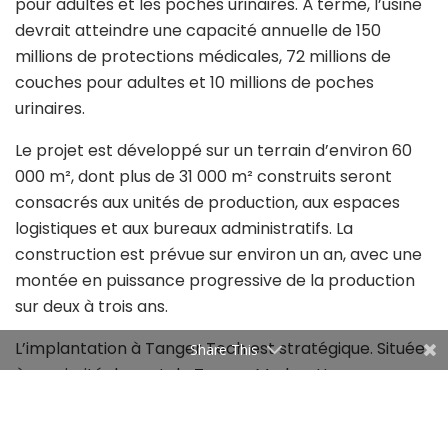
pour adultes et les poches urinaires. À terme, l’usine
devrait atteindre une capacité annuelle de 150
millions de protections médicales, 72 millions de
couches pour adultes et 10 millions de poches
urinaires.
Le projet est développé sur un terrain d’environ 60
000 m², dont plus de 31 000 m² construits seront
consacrés aux unités de production, aux espaces
logistiques et aux bureaux administratifs. La
construction est prévue sur environ un an, avec une
montée en puissance progressive de la production
sur deux à trois ans.
L’implantation à Tanger Tech est stratégique. Située
Share This
à proximité du port de Tanger Med, cette zone
industrielle est devenue un hub important reliant
l’Europe et l’Afrique, ce qui facilite les exportations et