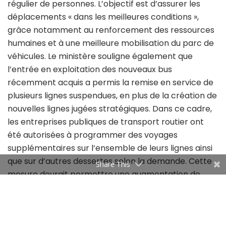
régulier de personnes. L’objectif est d’assurer les
déplacements « dans les meilleures conditions »,
grâce notamment au renforcement des ressources
humaines et à une meilleure mobilisation du parc de
véhicules. Le ministère souligne également que
l’entrée en exploitation des nouveaux bus
récemment acquis a permis la remise en service de
plusieurs lignes suspendues, en plus de la création de
nouvelles lignes jugées stratégiques. Dans ce cadre,
les entreprises publiques de transport routier ont
été autorisées à programmer des voyages
supplémentaires sur l’ensemble de leurs lignes ainsi
que sur d’autres dessertes selon la demande. Cette
Share This
mesure devrait permettre une augmentation de
45% de l’offre de transport.
La Société Nationale de Transport Interurbain a, de
son côté, annoncé un assouplissement des