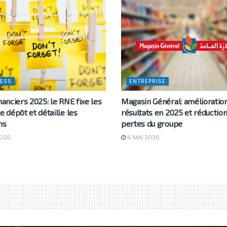
ESS
ENTREPRISE
nanciers 2025: le RNE fixe les
Magasin Général: amélioratio
e dépôt et détaille les
résultats en 2025 et réductio
ns
pertes du groupe
2026
6 MAI 2026