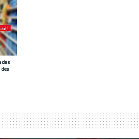
n des
n des