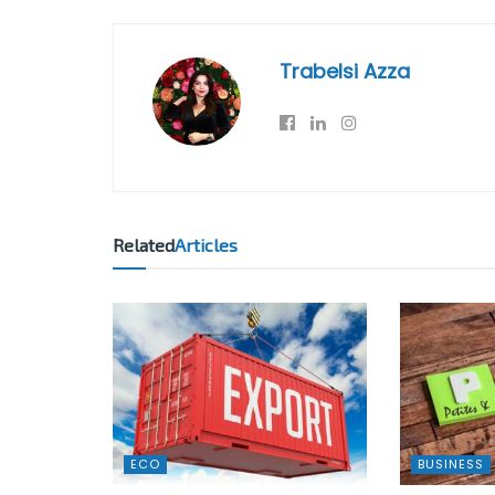
Trabelsi Azza
Related
Articles
ECO
BUSINESS