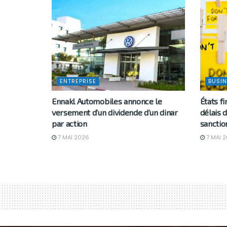
ENTREPRISE
BUSIN
Ennakl Automobiles annonce le
États fi
versement d’un dividende d’un dinar
délais d
par action
sanctio
7 MAI 2026
7 MAI 