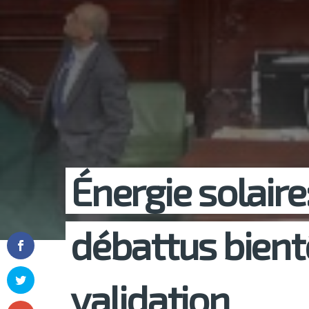
Énergie solaire
débattus bient
validation