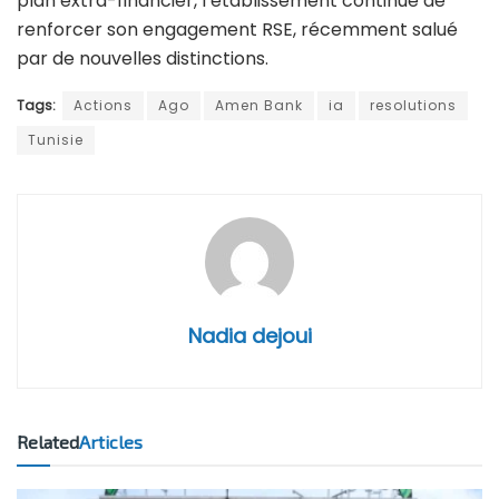
plan extra-financier, l’établissement continue de
renforcer son engagement RSE, récemment salué
par de nouvelles distinctions.
Tags:
Actions
Ago
Amen Bank
ia
resolutions
Tunisie
Nadia dejoui
Related
Articles