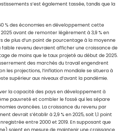
estissements s’est également tassée, tandis que la
de 60 % des économies en développement cette
n 2025 avant de remonter légèrement à 3,9 % en
rs de plus d’un point de pourcentage à la moyenne
à faible revenu devraient afficher une croissance de
ntage de moins que le taux projeté au début de 2025.
resserrement des marchés du travail engendrent
n les projections, l’inflation mondiale se situera à
este supérieur aux niveaux d’avant la pandémie.
aver la capacité des pays en développement à
trême pauvreté et combler le fossé qui les sépare
onomies avancées. La croissance du revenu par
 devrait s’établir à 2,9 % en 2025, soit 1,1 point
registrée entre 2000 et 2019. En supposant que
e) soient en mesure de maintenir une croissance