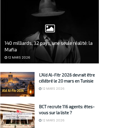
140 milliards, 32 pays, une seule réalité: la
Mafia
12 MARS 2026
L’Aïd Al-Fitr 2026 devrait être
célébré le 20 mars en Tunisie
12 MARS 2026
BCT recrute 116 agents: êtes-
vous sur la liste ?
12 MARS 2026