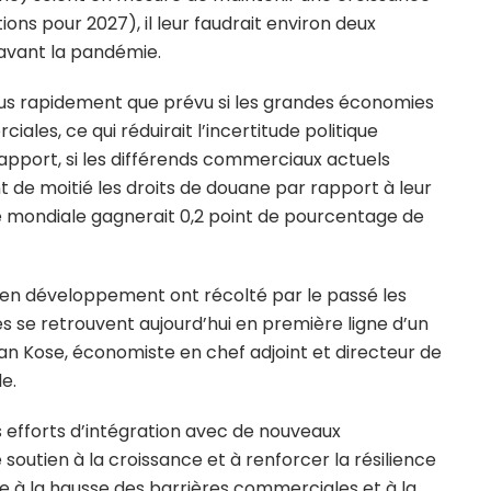
ons pour 2027), il leur faudrait environ deux
’avant la pandémie.
lus rapidement que prévu si les grandes économies
les, ce qui réduirait l’incertitude politique
e rapport, si les différends commerciaux actuels
t de moitié les droits de douane par rapport à leur
nce mondiale gagnerait 0,2 point de pourcentage de
n développement ont récolté par le passé les
es se retrouvent aujourd’hui en première ligne d’un
an Kose, économiste en chef adjoint et directeur de
e.
s efforts d’intégration avec de nouveaux
soutien à la croissance et à renforcer la résilience
 à la hausse des barrières commerciales et à la