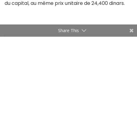
du capital, au même prix unitaire de 24,400 dinars.
Share This
Ameni Mejri
Related
Articles