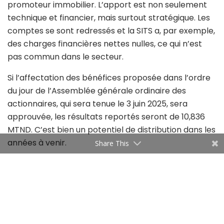
promoteur immobilier. L’apport est non seulement
technique et financier, mais surtout stratégique. Les
comptes se sont redressés et la SITS a, par exemple,
des charges financières nettes nulles, ce qui n’est
pas commun dans le secteur.
Si l’affectation des bénéfices proposée dans l’ordre
du jour de l’Assemblée générale ordinaire des
actionnaires, qui sera tenue le 3 juin 2025, sera
approuvée, les résultats reportés seront de 10,836
MTND. C’est bien un potentiel de distribution dans les
années à venir.
Share This
Comme nous l’avons précisé hier, la société va
amorcer un nouveau cycle, surtout avec la réussite
de son projet résidentiel à La Soukra. Nous pensons
qu’à l’issue de la commercialisation de ce projet, elle
va rémunérer les actionnaires. Selon nos estimations,