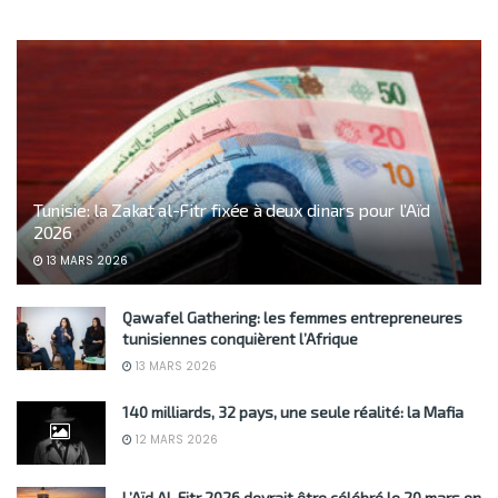
Tunisie: la Zakat al-Fitr fixée à deux dinars pour l’Aïd
2026
13 MARS 2026
Qawafel Gathering: les femmes entrepreneures
tunisiennes conquièrent l’Afrique
13 MARS 2026
140 milliards, 32 pays, une seule réalité: la Mafia
12 MARS 2026
L’Aïd Al-Fitr 2026 devrait être célébré le 20 mars en