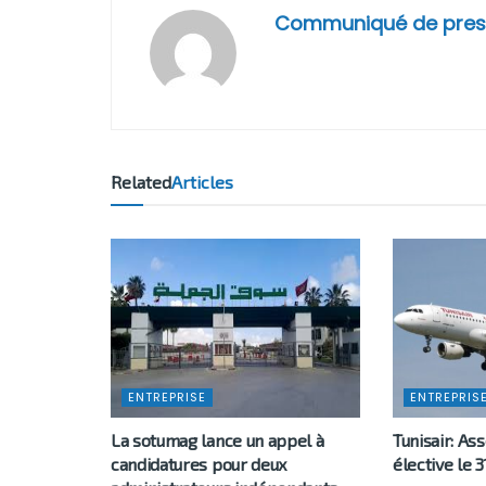
Communiqué de pres
Related
Articles
ENTREPRISE
ENTREPRIS
La sotumag lance un appel à
Tunisair: A
candidatures pour deux
élective le 