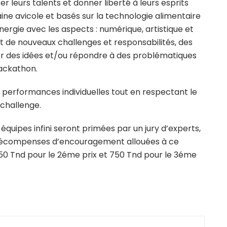
cer leurs talents et donner liberté à leurs esprits
aine avicole et basés sur la technologie alimentaire
nergie avec les aspects : numérique, artistique et
t de nouveaux challenges et responsabilités, des
er des idées et/ou répondre à des problématiques
ackathon.
es performances individuelles tout en respectant le
e challenge.
quipes infini seront primées par un jury d’experts,
s récompenses d’encouragement allouées à ce
1250 Tnd pour le 2éme prix et 750 Tnd pour le 3éme