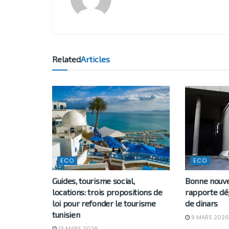
Related
Articles
ECO
ECO
Guides, tourisme social,
Bonne nouvel
locations: trois propositions de
rapporte déj
loi pour refonder le tourisme
de dinars
tunisien
9 MARS 2026
13 MARS 2026