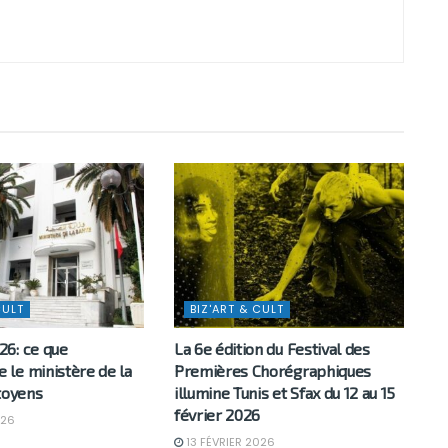
CULT
BIZ'ART & CULT
6: ce que
La 6e édition du Festival des
le ministère de la
Premières Chorégraphiques
toyens
illumine Tunis et Sfax du 12 au 15
février 2026
026
13 FÉVRIER 2026