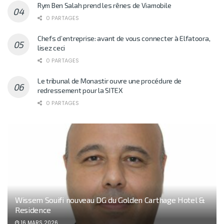
Rym Ben Salah prend les rênes de Viamobile
0 PARTAGES
Chefs d’entreprise: avant de vous connecter à Elfatoora,
lisez ceci
0 PARTAGES
Le tribunal de Monastir ouvre une procédure de
redressement pour la SITEX
0 PARTAGES
Wissem Souifi nouveau DG du Golden Carthage Hotel &
Residence
16 MARS 2026