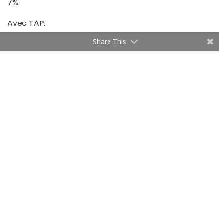
7%.
Avec TAP.
Share This
Tags:
Communiqué
Facture Steg
Steg
Trabelsi Azza