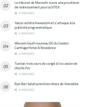
Le tribunal de Monastir ouvre une procédure
de redressement pour la SITEX
0 PARTAGES
Yassir achète Kawarizmi et s’attaque à la
publicité programmatique
0 PARTAGES
Wissem Souifi nouveau DG du Golden
Carthage Hotel & Residence
0 PARTAGES
Tunisie: trois jours de congé à l’occasion de
l’Aïd Al-Fitr
0 PARTAGES
Rym Ben Salah prend les rênes de Viamobile
0 PARTAGES