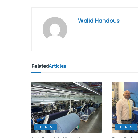
Walid Handous
Related
Articles
BUSINESS
BUSINESS