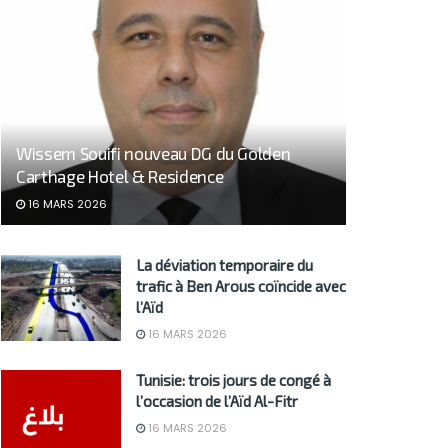
Wissem Souifi nouveau DG du Golden
Carthage Hotel & Residence
16 MARS 2026
La déviation temporaire du
trafic à Ben Arous coïncide avec
l’Aïd
16 MARS 2026
Tunisie: trois jours de congé à
l’occasion de l’Aïd Al-Fitr
16 MARS 2026