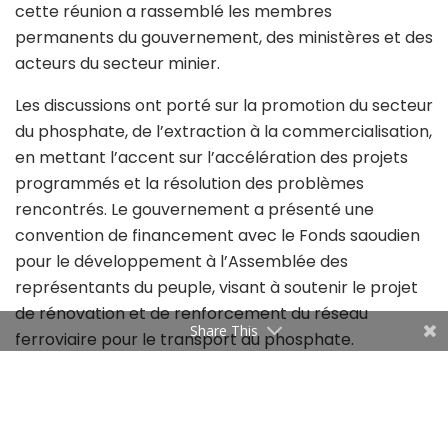
cette réunion a rassemblé les membres
permanents du gouvernement, des ministères et des
acteurs du secteur minier.
Les discussions ont porté sur la promotion du secteur
du phosphate, de l’extraction à la commercialisation,
en mettant l’accent sur l’accélération des projets
programmés et la résolution des problèmes
rencontrés. Le gouvernement a présenté une
convention de financement avec le Fonds saoudien
pour le développement à l’Assemblée des
représentants du peuple, visant à soutenir le projet
de rénovation et de renforcement du réseau
Share This
ferroviaire pour le transport du phosphate.
Lors d’une autre réunion de la commission supérieure
de suivi des projets publics, le Chef du gouvernement
Ahmed Hachani a souligné l’importance de relancer