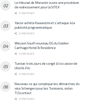
Le tribunal de Monastir ouvre une procédure
de redressement pour la SITEX
0 PARTAGES
Yassir achète Kawarizmi et s’attaque à la
publicité programmatique
0 PARTAGES
Wissem Souifi nouveau DG du Golden
Carthage Hotel & Residence
0 PARTAGES
Tunisie: trois jours de congé à l’occasion de
l’Aïd Al-Fitr
0 PARTAGES
Nouveau: ce qui complique les démarches du
visa Schengen pour les Tunisiens, selon
TLScontact
0 PARTAGES