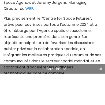
Space Agency, et Jeremy Jurgens, Managing
Director du
WEF
.
Plus précisement, le “Centre for Space Futures”,
prévu pour ouvrir ses portes à l’automne 2024 et à
être hébergé par l’Agence spatiale saoudienne,
représente une première dans son genre. Son
objectif principal sera de favoriser les discussions
public-privé sur la collaboration spatiale, en
intégrant les meilleures pratiques du Forum et de ses
communautés dans le secteur spatial mondial, et en
contribuant à accélérer les avancées
Share This
technologiques dans ce domaine.
En effet, Mohammed Altamimi a affirmé que ce
Centre s’engage fermement à stimuler une
économie spatiale mondiale dynamique, prospère et
durable. Et d’évoquer: “En développant des principes,