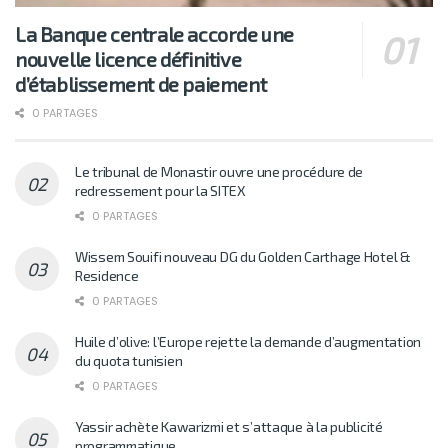
La Banque centrale accorde une
nouvelle licence définitive
d’établissement de paiement
0 PARTAGES
Le tribunal de Monastir ouvre une procédure de
redressement pour la SITEX
0 PARTAGES
Wissem Souifi nouveau DG du Golden Carthage Hotel &
Residence
0 PARTAGES
Huile d’olive: l’Europe rejette la demande d’augmentation
du quota tunisien
0 PARTAGES
Yassir achète Kawarizmi et s’attaque à la publicité
programmatique