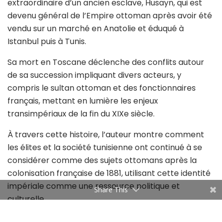
extraordinaire d’un ancien esclave, Husayn, qui est
devenu général de l’Empire ottoman après avoir été
vendu sur un marché en Anatolie et éduqué à
Istanbul puis à Tunis.
Sa mort en Toscane déclenche des conflits autour
de sa succession impliquant divers acteurs, y
compris le sultan ottoman et des fonctionnaires
français, mettant en lumière les enjeux
transimpériaux de la fin du XIXe siècle.
À travers cette histoire, l’auteur montre comment
les élites et la société tunisienne ont continué à se
considérer comme des sujets ottomans après la
colonisation française de 1881, utilisant cette identité
impériale comme une ressource politique et
Share This
culturelle.
M’hamed Oualdi, professeur à Sciences-Po Paris, est