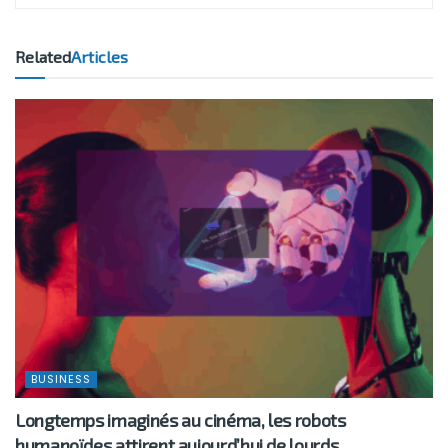
Related
Articles
BUSINESS
Longtemps imaginés au cinéma, les robots
humanoïdes attirent aujourd’hui de lourds