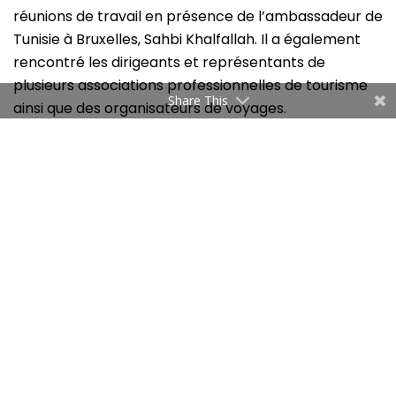
réunions de travail en présence de l’ambassadeur de
Tunisie à Bruxelles, Sahbi Khalfallah. Il a également
rencontré les dirigeants et représentants de
plusieurs associations professionnelles de tourisme
Share This
ainsi que des organisateurs de voyages.
Dorra Rezgui