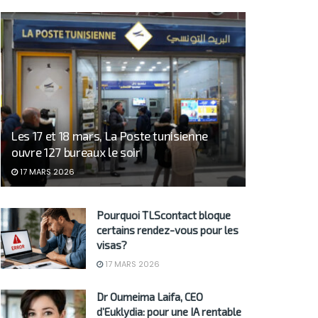
Les 17 et 18 mars, La Poste tunisienne
ouvre 127 bureaux le soir
17 MARS 2026
Pourquoi TLScontact bloque
certains rendez-vous pour les
visas?
17 MARS 2026
Dr Oumeima Laifa, CEO
d’Euklydia: pour une IA rentable