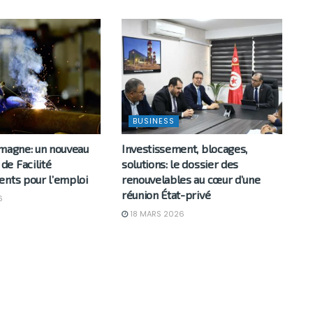
BUSINESS
emagne: un nouveau
Investissement, blocages,
e Facilité
solutions: le dossier des
ents pour l’emploi
renouvelables au cœur d’une
réunion État-privé
6
18 MARS 2026