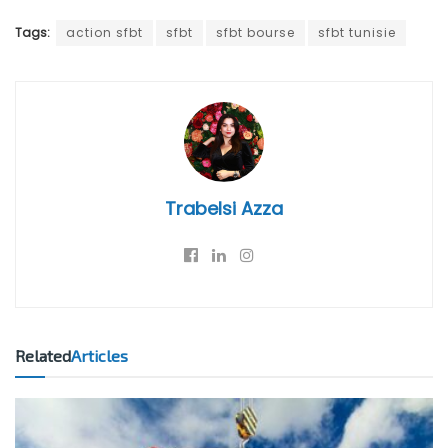
Tags:
action sfbt
sfbt
sfbt bourse
sfbt tunisie
Trabelsi Azza
Related
Articles