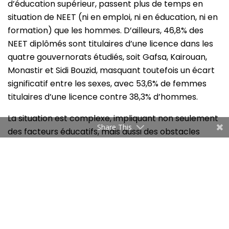
d’éducation supérieur, passent plus de temps en
situation de NEET (ni en emploi, ni en éducation, ni en
formation) que les hommes. D’ailleurs, 46,8% des
NEET diplômés sont titulaires d’une licence dans les
quatre gouvernorats étudiés, soit Gafsa, Kairouan,
Monastir et Sidi Bouzid, masquant toutefois un écart
significatif entre les sexes, avec 53,6% de femmes
titulaires d’une licence contre 38,3% d’hommes.
La situation est complexe, impliquant non seulement
Share This
des facteurs éducatifs, mais aussi des obstacles
familiaux pour les femmes NEET dans leur intégration
professionnelle. Environ 32% d’entre elles déclarent
que leur époux prend en charge leur situation
matérielle. Toutefois, cette prise en charge se fait au
détriment de leur autonomie financière et de leur
liberté de chercher un emploi. Les principales raisons
évoquées par les femmes pour ne pas chercher