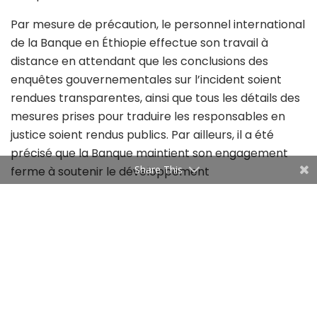
Par mesure de précaution, le personnel international
de la Banque en Éthiopie effectue son travail à
distance en attendant que les conclusions des
enquêtes gouvernementales sur l’incident soient
rendues transparentes, ainsi que tous les détails des
mesures prises pour traduire les responsables en
justice soient rendus publics. Par ailleurs, il a été
précisé que la Banque maintient son engagement
Share This
ferme à soutenir le développement
socioéconomique du pays, avec un portefeuille actif
comprenant 22 projets, totalisant 1,24 milliard de
dollars au 30 septembre 2023.
Tags:
Bad
Ethiopie
immunité diplomatique