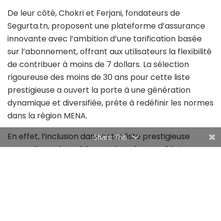
De leur côté, Chokri et Ferjani, fondateurs de
Segurta.tn, proposent une plateforme d’assurance
innovante avec l’ambition d’une tarification basée
sur l’abonnement, offrant aux utilisateurs la flexibilité
de contribuer à moins de 7 dollars. La sélection
rigoureuse des moins de 30 ans pour cette liste
prestigieuse a ouvert la porte à une génération
dynamique et diversifiée, prête à redéfinir les normes
dans la région MENA.
En effet, l’inclusion dans cette liste prestigieuse
Share This
reposait sur des critères stricts : les candidats
devaient avoir moins de 30 ans au 31 décembre 2022
ou être nés en 1993 et après. Cette condition d’âge a
favorisé l’émergence d’une génération dynamique et
ambitieuse, prête à redéfinir les normes dans leurs
domaines respectifs. La diversité occupait une place