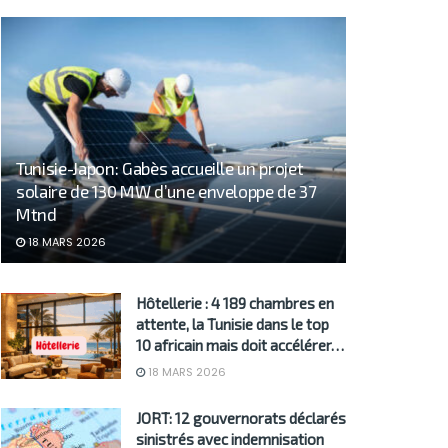
Tunisie-Japon: Gabès accueille un projet
solaire de 130 MW d’une enveloppe de 37
Mtnd
18 MARS 2026
Hôtellerie : 4 189 chambres en
attente, la Tunisie dans le top
10 africain mais doit accélérer…
18 MARS 2026
JORT: 12 gouvernorats déclarés
sinistrés avec indemnisation