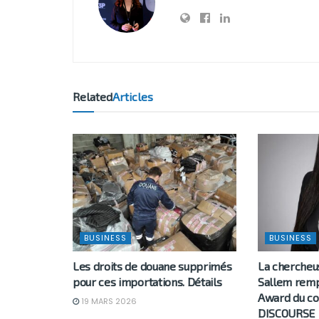
Related
Articles
BUSINESS
BUSINESS
Les droits de douane supprimés
La chercheus
pour ces importations. Détails
Sallem remp
Award du co
19 MARS 2026
DISCOURSE