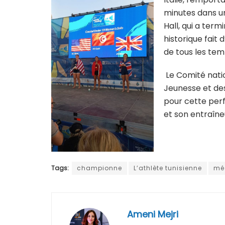
minutes dans un
Hall, qui a ter
historique fait
de tous les tem
Le Comité natio
Jeunesse et des 
pour cette perf
et son entraîne
Tags:
championne
L’athlète tunisienne
méd
Ameni Mejri