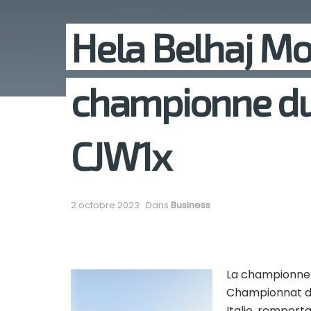
Hela Belhaj M
championne d
CJW1x
2 octobre 2023
Dans
Business
La championne t
Championnat du
Italie, remport