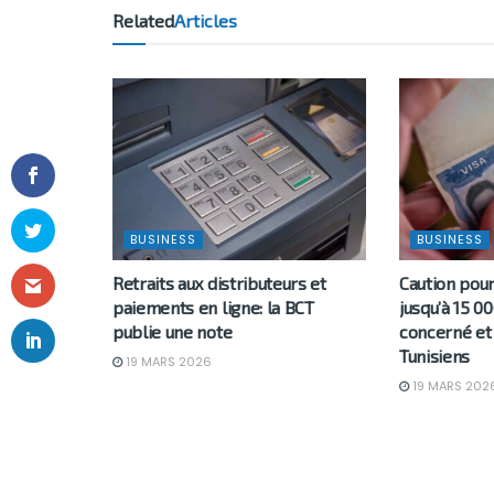
Related
Articles
BUSINESS
BUSINESS
Retraits aux distributeurs et
Caution pour
paiements en ligne: la BCT
jusqu’à 15 00
publie une note
concerné et
Tunisiens
19 MARS 2026
19 MARS 202