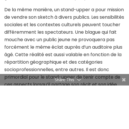
De la même manière, un stand-upper a pour mission
de vendre son sketch à divers publics. Les sensibilités
sociales et les contextes culturels peuvent toucher
différemment les spectateurs. Une blague qui fait
mouche avec un public jeune ne provoquera pas
forcément le même éclat auprès d’un auditoire plus
âgé. Cette réalité est aussi valable en fonction de la
répartition géographique et des catégories
socioprofessionnelles, entre autres. Il est donc
primordial pour le stand-upper de tenir compte de
Share This
ces aspects lorsqu’il partage son récit et son idée.
Fort de mon expérience dans ces deux univers, je
donne la priorité à cinq points à prendre en
considération pour créer un pitch percutant, à la
manière d’un stand-upper !