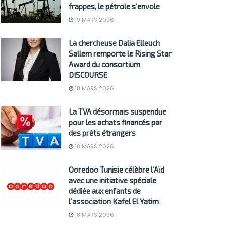
frappes, le pétrole s’envole
19 MARS 2026
La chercheuse Dalia Elleuch
Sallem remporte le Rising Star
Award du consortium
DISCOURSE
18 MARS 2026
La TVA désormais suspendue
pour les achats financés par
des prêts étrangers
18 MARS 2026
Ooredoo Tunisie célèbre l’Aïd
avec une initiative spéciale
dédiée aux enfants de
l’association Kafel El Yatim
18 MARS 2026