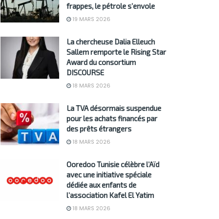
frappes, le pétrole s’envole
19 MARS 2026
La chercheuse Dalia Elleuch
Sallem remporte le Rising Star
Award du consortium
DISCOURSE
18 MARS 2026
La TVA désormais suspendue
pour les achats financés par
des prêts étrangers
18 MARS 2026
Ooredoo Tunisie célèbre l’Aïd
avec une initiative spéciale
dédiée aux enfants de
l’association Kafel El Yatim
18 MARS 2026