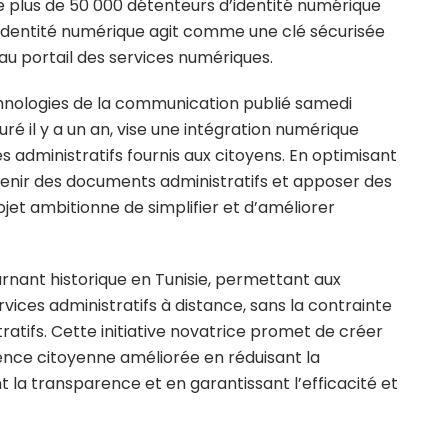
 de plus de 50 000 détenteurs d’identité numérique
 identité numérique agit comme une clé sécurisée
é au portail des services numériques.
nologies de la communication publié samedi
uré il y a un an, vise une intégration numérique
 administratifs fournis aux citoyens. En optimisant
tenir des documents administratifs et apposer des
rojet ambitionne de simplifier et d’améliorer
urnant historique en Tunisie, permettant aux
ices administratifs à distance, sans la contrainte
ratifs. Cette initiative novatrice promet de créer
ence citoyenne améliorée en réduisant la
t la transparence et en garantissant l’efficacité et