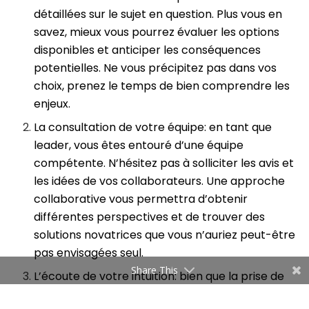
détaillées sur le sujet en question. Plus vous en
savez, mieux vous pourrez évaluer les options
disponibles et anticiper les conséquences
potentielles. Ne vous précipitez pas dans vos
choix, prenez le temps de bien comprendre les
enjeux.
La consultation de votre équipe: en tant que
leader, vous êtes entouré d’une équipe
compétente. N’hésitez pas à solliciter les avis et
les idées de vos collaborateurs. Une approche
collaborative vous permettra d’obtenir
différentes perspectives et de trouver des
solutions novatrices que vous n’auriez peut-être
pas envisagées seul.
Share This
L’écoute de votre intuition: bien que la prise de
décision repose sur des faits et des chiffres, ne