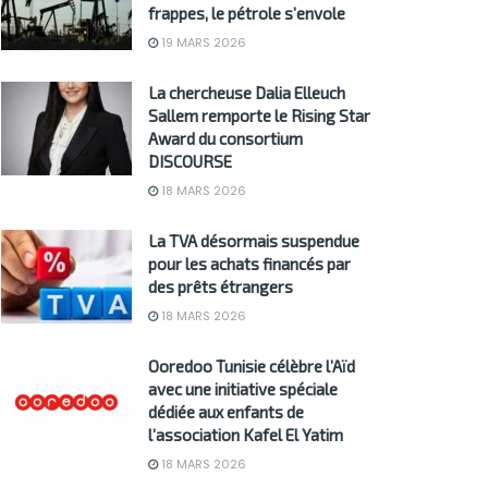
frappes, le pétrole s’envole
19 MARS 2026
La chercheuse Dalia Elleuch
Sallem remporte le Rising Star
Award du consortium
DISCOURSE
18 MARS 2026
La TVA désormais suspendue
pour les achats financés par
des prêts étrangers
18 MARS 2026
Ooredoo Tunisie célèbre l’Aïd
avec une initiative spéciale
dédiée aux enfants de
l’association Kafel El Yatim
18 MARS 2026