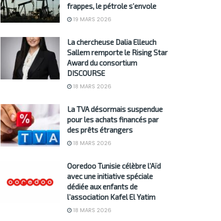
frappes, le pétrole s’envole
19 MARS 2026
La chercheuse Dalia Elleuch
Sallem remporte le Rising Star
Award du consortium
DISCOURSE
18 MARS 2026
La TVA désormais suspendue
pour les achats financés par
des prêts étrangers
18 MARS 2026
Ooredoo Tunisie célèbre l’Aïd
avec une initiative spéciale
dédiée aux enfants de
l’association Kafel El Yatim
18 MARS 2026