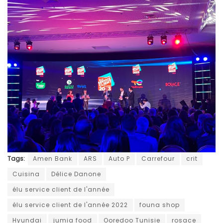
Tags:
Amen Bank
ARS
Auto P
Carrefour
crit
Cuisina
Délice Danone
élu service client de l'année
élu service client de l'année 2022
founa shop
Hyundai
jumia food
Ooredoo Tunisie
rosace