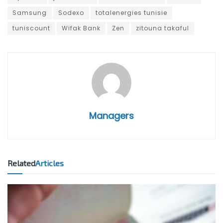
Samsung
Sodexo
totalenergies tunisie
tuniscount
Wifak Bank
Zen
zitouna takaful
Managers
Related
Articles