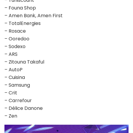
– Tuniscount
– Founa Shop
– Amen Bank, Amen First
– TotalEnergies
– Rosace
– Ooredoo
– Sodexo
– ARS
– Zitouna Takaful
– AutoP
– Cuisina
– Samsung
– Crit
– Carrefour
– Délice Danone
– Zen