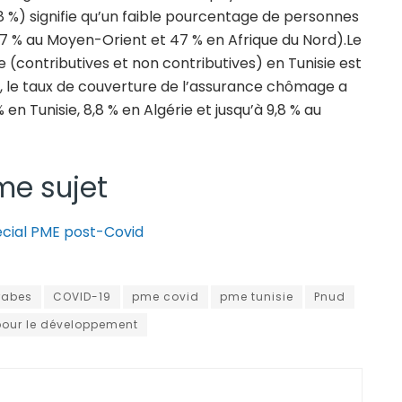
8 %) signifie qu’un faible pourcentage de personnes
 % au Moyen-Orient et 47 % en Afrique du Nord).Le
e (contributives et non contributives) en Tunisie est
it, le taux de couverture de l’assurance chômage a
en Tunisie, 8,8 % en Algérie et jusqu’à 9,8 % au
me sujet
écial PME post-Covid
rabes
COVID-19
pme covid
pme tunisie
Pnud
our le développement