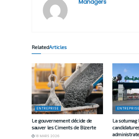
Managers
Related
Articles
ENTREPRISE
ENTREPRIS
Le gouvernement décide de
La sotumag 
sauver les Ciments de Bizerte
candidature
administrat
18 MARS 2026