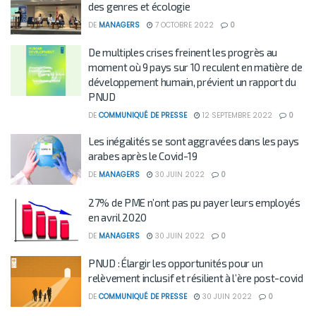
des genres et écologie
DE
MANAGERS
7 OCTOBRE 2022
0
De multiples crises freinent les progrès au
moment où 9 pays sur 10 reculent en matière de
développement humain, prévient un rapport du
PNUD
DE
COMMUNIQUÉ DE PRESSE
12 SEPTEMBRE 2022
0
Les inégalités se sont aggravées dans les pays
arabes après le Covid-19
DE
MANAGERS
30 JUIN 2022
0
27% de PME n’ont pas pu payer leurs employés
en avril 2020
DE
MANAGERS
30 JUIN 2022
0
PNUD : Élargir les opportunités pour un
relèvement inclusif et résilient à l’ère post-covid
DE
COMMUNIQUÉ DE PRESSE
30 JUIN 2022
0