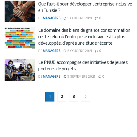
Que faut-il pour développer l’entreprise inclusive
en Tunisie ?
DE
MANAGERS
5 OCTOBRE 2021
0
Le domaine des biens de grande consommation
reste celui où l’entreprise inclusive est la plus
développée, d’après une étude récente
DE
MANAGERS
5 OCTOBRE 2021
0
Le PNUD accompagne des initiatives de jeunes
porteurs de projets
DE
MANAGERS
3 SEPTEMBRE 2021
0
1
2
3