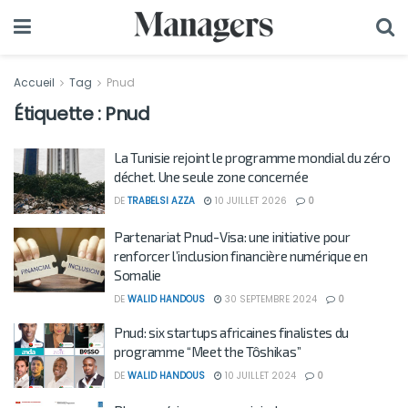
Accueil
Tag
Pnud
Étiquette :
Pnud
La Tunisie rejoint le programme mondial du zéro
déchet. Une seule zone concernée
DE
TRABELSI AZZA
10 JUILLET 2026
0
Partenariat Pnud-Visa: une initiative pour
renforcer l’inclusion financière numérique en
Somalie
DE
WALID HANDOUS
30 SEPTEMBRE 2024
0
Pnud: six startups africaines finalistes du
programme “Meet the Tôshikas”
DE
WALID HANDOUS
10 JUILLET 2024
0