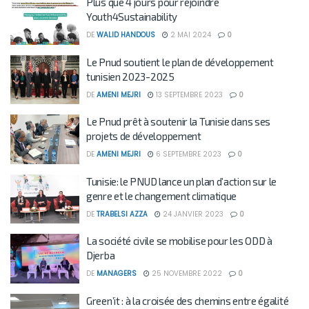
Plus que 4 jours pour rejoindre
Youth4Sustainability
DE
WALID HANDOUS
2 MAI 2024
0
Le Pnud soutient le plan de développement
tunisien 2023-2025
DE
AMENI MEJRI
13 SEPTEMBRE 2023
0
Le Pnud prêt à soutenir la Tunisie dans ses
projets de développement
DE
AMENI MEJRI
6 SEPTEMBRE 2023
0
Tunisie: le PNUD lance un plan d’action sur le
genre et le changement climatique
DE
TRABELSI AZZA
24 JANVIER 2023
0
La société civile se mobilise pour les ODD à
Djerba
DE
MANAGERS
25 NOVEMBRE 2022
0
Green’it : à la croisée des chemins entre égalité