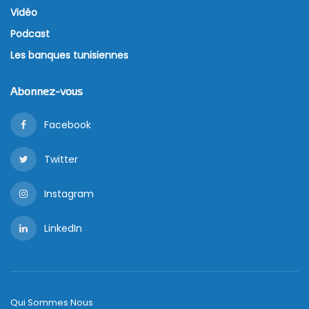
dans un “cadre élargi”. Ce dernier inclut la politique
monétaire et macroprudentielle dans le cadre du
plan stratégique 2019-2022.
Abassi a indiqué que même si la refonte du code des
changes “dépend du gouvernement et également
de certaines dispositions du code de
l’investissement”, un appui technique du FMI est en
cours depuis deux ans.
Le but de cet appui? Arriver à la convertibilité du
dinar dans les 2 à 3 années à venir. Mais rien n’est
encore gagné. Au fait, Abassi estime qu’afin de
“parvenir à l’abandon du contrôle des changes, il
faut répondre à une liste de pré-requis”.
De quoi s’agit-il ?