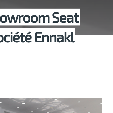
howroom Seat
ociété Ennakl