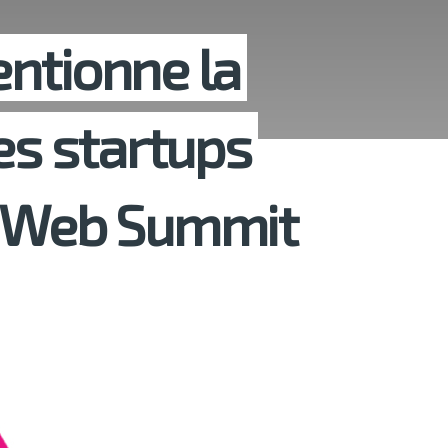
ntionne la
es startups
u Web Summit