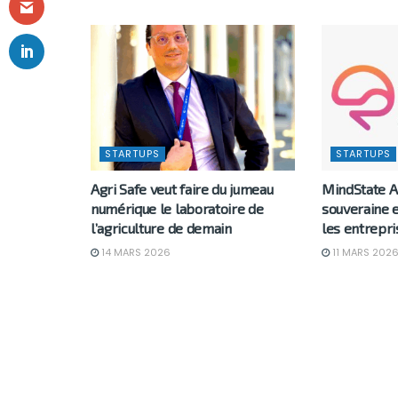
STARTUPS
STARTUPS
Agri Safe veut faire du jumeau
MindState AI
numérique le laboratoire de
souveraine 
l’agriculture de demain
les entrepri
14 MARS 2026
11 MARS 202