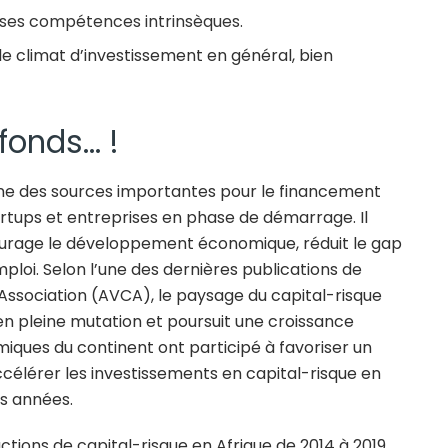
ses compétences intrinsèques.
e climat d’investissement en général, bien
fonds… !
 l’une des sources importantes pour le financement
rtups et entreprises en phase de démarrage. Il
ourage le développement économique, réduit le gap
mploi. Selon l’une des dernières publications de
 Association (AVCA), le paysage du capital-risque
 en pleine mutation et poursuit une croissance
miques du continent ont participé à favoriser un
élérer les investissements en capital-risque en
es années.
ctions de capital-risque en Afrique de 2014 à 2019