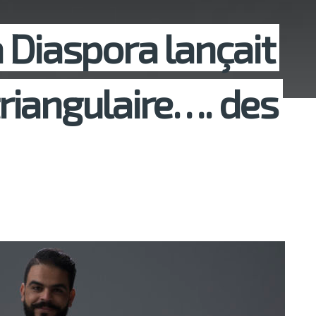
la Diaspora lançait
iangulaire…. des