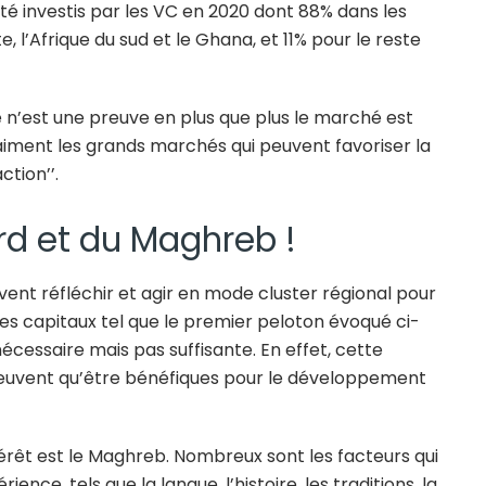
 été investis par les VC en 2020 dont 88% dans les
pte, l’Afrique du sud et le Ghana, et 11% pour le reste
 ce n’est une preuve en plus que plus le marché est
aiment les grands marchés qui peuvent favoriser la
ction’’.
ord et du Maghreb !
oivent réfléchir et agir en mode cluster régional pour
des capitaux tel que le premier peloton évoqué ci-
cessaire mais pas suffisante. En effet, cette
peuvent qu’être bénéfiques pour le développement
ntérêt est le Maghreb. Nombreux sont les facteurs qui
ence, tels que la langue, l’histoire, les traditions, la