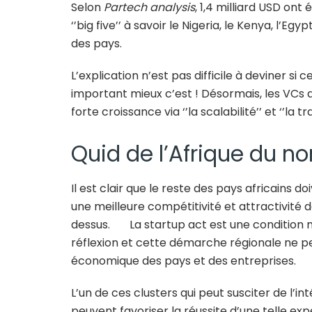
Selon
Partech analysis
, 1,4 milliard USD ont
‘’big five’’ à savoir le Nigeria, le Kenya, l’Egy
des pays.
L’explication n’est pas difficile à deviner si
important mieux c’est ! Désormais, les VCs 
forte croissance via ‘’la scalabilité’’ et ‘’la tra
Quid de l’Afrique du n
Il est clair que le reste des pays africains d
une meilleure compétitivité et attractivité 
dessus. La startup act est une condition né
réflexion et cette démarche régionale ne 
économique des pays et des entreprises.
L’un de ces clusters qui peut susciter de l’i
peuvent favoriser la réussite d’une telle expéri