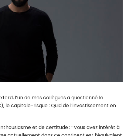
Oxford, l’un de mes collègues a questionné le
C), le capitale-risque : Quid de l’investissement en
housiasme et de certitude : ‘’Vous avez intérêt à
passe actuellement dans ce continent est l’équivalent