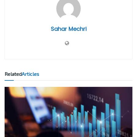
Sahar Mechri
Related
Articles