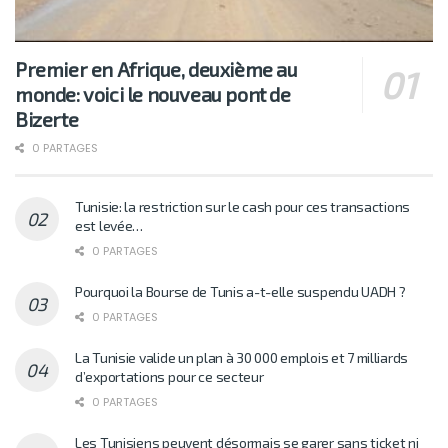
Premier en Afrique, deuxième au
monde: voici le nouveau pont de
Bizerte
0 PARTAGES
Tunisie: la restriction sur le cash pour ces transactions
est levée…
0 PARTAGES
Pourquoi la Bourse de Tunis a-t-elle suspendu UADH ?
0 PARTAGES
La Tunisie valide un plan à 30 000 emplois et 7 milliards
d’exportations pour ce secteur
0 PARTAGES
Les Tunisiens peuvent désormais se garer sans ticket ni