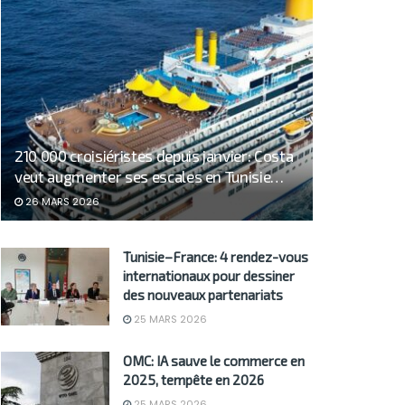
210 000 croisiéristes depuis janvier: Costa
veut augmenter ses escales en Tunisie…
26 MARS 2026
Tunisie–France: 4 rendez-vous
internationaux pour dessiner
des nouveaux partenariats
25 MARS 2026
OMC: IA sauve le commerce en
2025, tempête en 2026
25 MARS 2026