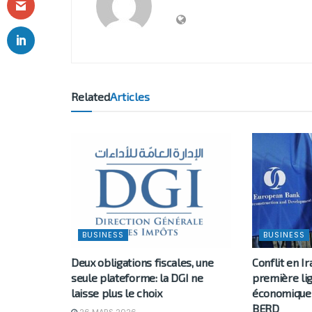
Related
Articles
BUSINESS
BUSINESS
Deux obligations fiscales, une
Conflit en Ir
seule plateforme: la DGI ne
première li
laisse plus le choix
économique 
BERD
26 MARS 2026